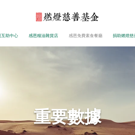
恩互助中心
感恩糧油雜貨店
感恩免費素食餐廳
捐助燃燈慈
重要數據