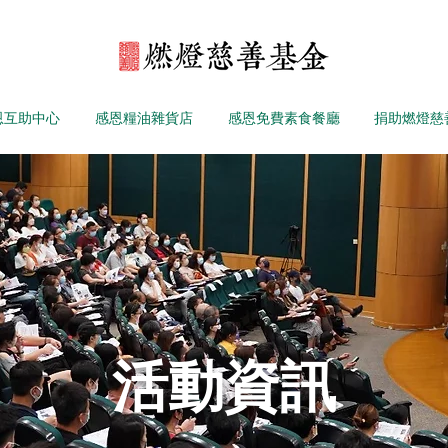
恩互助中心
感恩糧油雜貨店
感恩免費素食餐廳
捐助燃燈慈
活動資訊