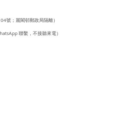
104號；麗閣邨郵政局隔離）
 WhatsApp 聯繫，不接聽來電）