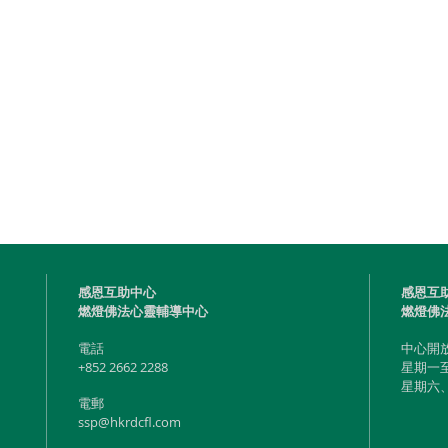
感恩互助中心
感恩互
燃燈佛法心靈輔導中心
燃燈佛
電話
中心開
+852 2662 2288
星期一至五
​星期
電郵
ssp@hkrdcfl.com