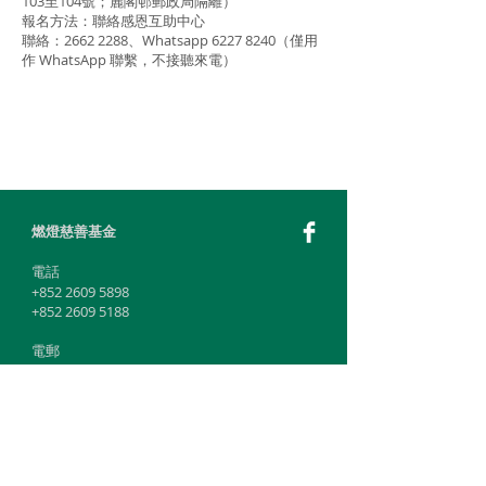
103至104號；麗閣邨郵政局隔離）
報名方法：聯絡感恩互助中心
聯絡：2662 2288、Whatsapp
6227 8240
（僅用
作 WhatsApp 聯繫，不接聽來電）
燃燈慈善基金
​電話
+852 2609 5898
+852 2609 5188
電郵
info@hkrdcfl.com
感恩互助中心
燃燈佛法心靈輔導中心